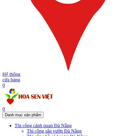
Hệ thống
cửa hàng
0
0
Danh mục sản phẩm
Thi công cảnh quan Đà Nẵng
Thi công sân vườn Đà Nẵng