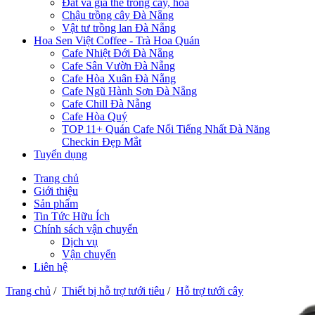
Đất và giá thể trồng cây, hoa
Chậu trồng cây Đà Nẵng
Vật tư trồng lan Đà Nẵng
Hoa Sen Việt Coffee - Trà Hoa Quán
Cafe Nhiệt Đới Đà Nẵng
Cafe Sân Vườn Đà Nẵng
Cafe Hòa Xuân Đà Nẵng
Cafe Ngũ Hành Sơn Đà Nẵng
Cafe Chill Đà Nẵng
Cafe Hòa Quý
TOP 11+ Quán Cafe Nổi Tiếng Nhất Đà Năng
Checkin Đẹp Mắt
Tuyển dụng
Trang chủ
Giới thiệu
Sản phẩm
Tin Tức Hữu Ích
Chính sách vận chuyển
Dịch vụ
Vận chuyển
Liên hệ
Trang chủ
/
Thiết bị hỗ trợ tưới tiêu
/
Hỗ trợ tưới cây