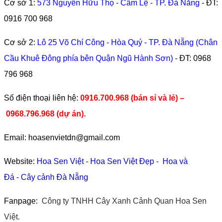
Cơ sở 1:
573 Nguyễn Hữu Thọ - Cẩm Lệ - TP. Đà Nẵng
- ĐT:
0916 700 968
Cơ sở 2:
Lô 25 Võ Chí Công - Hòa Quý - TP. Đà Nẵng (Chân
Cầu Khuê Đông phía bên Quận Ngũ Hành Sơn)
- ĐT:
0968
796 968
​Số điện thoại liên hệ:
0916.700.968 (bán sỉ và lẻ) –
0968.796.968
(
dự án).
Email: hoasenvietdn@gmail.com
Website:
Hoa Sen Việt
-
Hoa Sen Việt Đẹp
-
Hoa và
Đá
-
Cây cảnh Đà Nẵng
Fanpage:
Công ty TNHH Cây Xanh Cảnh Quan Hoa Sen
Việt.