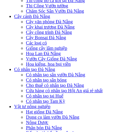
Thi công hồ cá koi tại Đà Nẵng
Thi Công Vườn tường
Chăm Sóc Sân Vườn Đà Nẵng
Cây cảnh Đà Nẵng
Cây văn phòng Đà Nẵng
Cây khai trương Đà Nẵng
Cây công trình Đà Nẵng
Cây Bonsai Đà Nẵng
Các loại cỏ
Giống cây lâm nghiệp
Hoa Lan Đà Nẵng
Vườn Cây Giống Đà Nẵng
Hoa kiểng, hoa bụi viền
Cỏ nhân tạo Đà Nẵng
Cỏ nhân tạo sân vườn Đà Nẵng
Cỏ nhân tạo sân bóng
Cho thuê cỏ nhân tạo Đà Nẵng
Cửa hàng cỏ nhân tạo Hội An giá rẻ nhất
Cỏ nhân tạo tại Huế
Cỏ nhân tạo Tam Kỳ
Vật tư nông nghiệp
Hạt giống Đà Nẵng
Dụng cụ làm vườn Đà Nẵng
Nông Dược
Phân bón Đà Nẵng