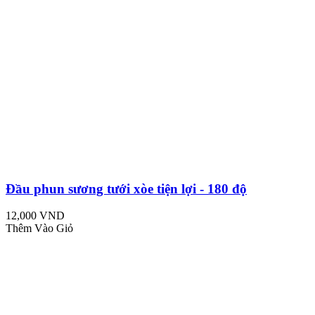
Đầu phun sương tưới xòe tiện lợi - 180 độ
12,000 VND
Thêm Vào Giỏ