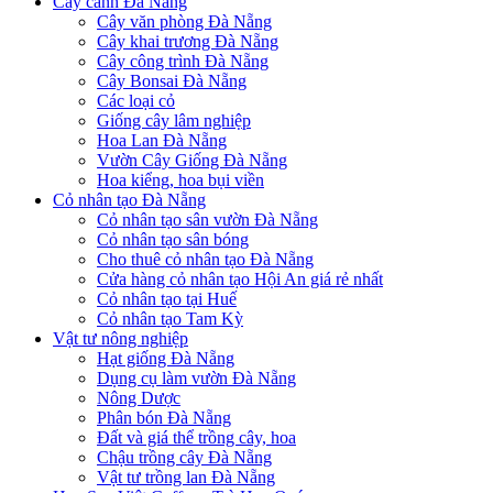
Cây cảnh Đà Nẵng
Cây văn phòng Đà Nẵng
Cây khai trương Đà Nẵng
Cây công trình Đà Nẵng
Cây Bonsai Đà Nẵng
Các loại cỏ
Giống cây lâm nghiệp
Hoa Lan Đà Nẵng
Vườn Cây Giống Đà Nẵng
Hoa kiểng, hoa bụi viền
Cỏ nhân tạo Đà Nẵng
Cỏ nhân tạo sân vườn Đà Nẵng
Cỏ nhân tạo sân bóng
Cho thuê cỏ nhân tạo Đà Nẵng
Cửa hàng cỏ nhân tạo Hội An giá rẻ nhất
Cỏ nhân tạo tại Huế
Cỏ nhân tạo Tam Kỳ
Vật tư nông nghiệp
Hạt giống Đà Nẵng
Dụng cụ làm vườn Đà Nẵng
Nông Dược
Phân bón Đà Nẵng
Đất và giá thể trồng cây, hoa
Chậu trồng cây Đà Nẵng
Vật tư trồng lan Đà Nẵng