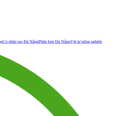
ng
Cỏ nhân tạo Đà Nẵng
Phân bón Đà Nẵng
Vật tư nông nghiệp