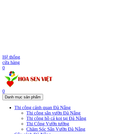
Hệ thống
cửa hàng
0
0
Danh mục sản phẩm
Thi công cảnh quan Đà Nẵng
Thi công sân vườn Đà Nẵng
Thi công hồ cá koi tại Đà Nẵng
Thi Công Vườn tường
Chăm Sóc Sân Vườn Đà Nẵng