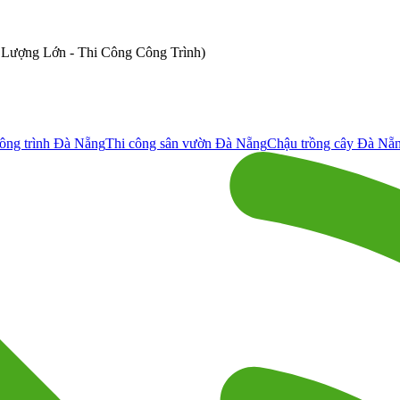
ố Lượng Lớn - Thi Công Công Trình)
ông trình Đà Nẵng
Thi công sân vườn Đà Nẵng
Chậu trồng cây Đà Nẵ