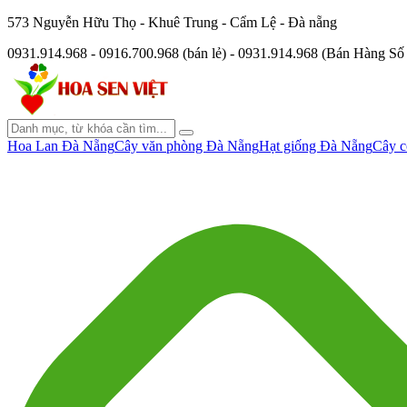
573 Nguyễn Hữu Thọ - Khuê Trung - Cẩm Lệ - Đà nẵng
0931.914.968 - 0916.700.968 (bán lẻ) - 0931.914.968 (Bán Hàng S
Hoa Lan Đà Nẵng
Cây văn phòng Đà Nẵng
Hạt giống Đà Nẵng
Cây c