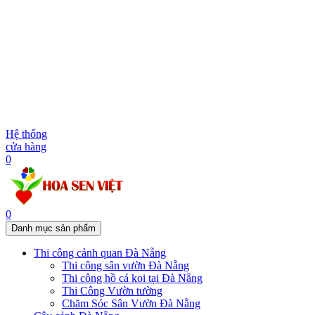
Hệ thống
cửa hàng
0
0
Danh mục sản phẩm
Thi công cảnh quan Đà Nẵng
Thi công sân vườn Đà Nẵng
Thi công hồ cá koi tại Đà Nẵng
Thi Công Vườn tường
Chăm Sóc Sân Vườn Đà Nẵng