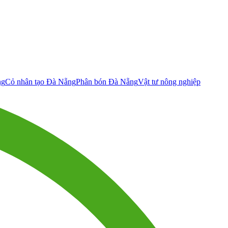
ng
Cỏ nhân tạo Đà Nẵng
Phân bón Đà Nẵng
Vật tư nông nghiệp