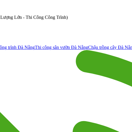
ố Lượng Lớn - Thi Công Công Trình)
ông trình Đà Nẵng
Thi công sân vườn Đà Nẵng
Chậu trồng cây Đà Nẵ