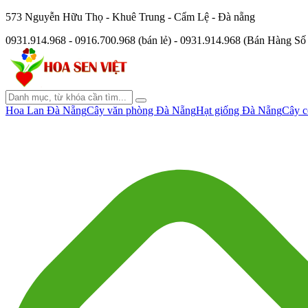
573 Nguyễn Hữu Thọ - Khuê Trung - Cẩm Lệ - Đà nẵng
0931.914.968 - 0916.700.968 (bán lẻ) - 0931.914.968 (Bán Hàng S
Hoa Lan Đà Nẵng
Cây văn phòng Đà Nẵng
Hạt giống Đà Nẵng
Cây c