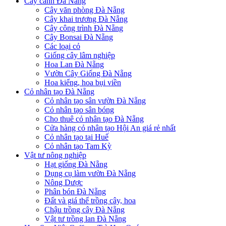
Cây cảnh Đà Nẵng
Cây văn phòng Đà Nẵng
Cây khai trương Đà Nẵng
Cây công trình Đà Nẵng
Cây Bonsai Đà Nẵng
Các loại cỏ
Giống cây lâm nghiệp
Hoa Lan Đà Nẵng
Vườn Cây Giống Đà Nẵng
Hoa kiểng, hoa bụi viền
Cỏ nhân tạo Đà Nẵng
Cỏ nhân tạo sân vườn Đà Nẵng
Cỏ nhân tạo sân bóng
Cho thuê cỏ nhân tạo Đà Nẵng
Cửa hàng cỏ nhân tạo Hội An giá rẻ nhất
Cỏ nhân tạo tại Huế
Cỏ nhân tạo Tam Kỳ
Vật tư nông nghiệp
Hạt giống Đà Nẵng
Dụng cụ làm vườn Đà Nẵng
Nông Dược
Phân bón Đà Nẵng
Đất và giá thể trồng cây, hoa
Chậu trồng cây Đà Nẵng
Vật tư trồng lan Đà Nẵng