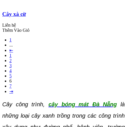
Cây xà cừ
Liên hệ
Thêm Vào Giỏ
1
...
⇤
1
2
3
4
5
6
7
⇥
Cây công trình,
cây bóng mát Đà Nẵng
là
những loại cây xanh trồng trong các công trình
xây dựng như đường phố, bệnh viện, trường