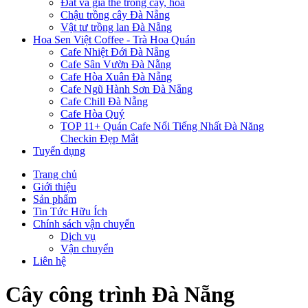
Đất và giá thể trồng cây, hoa
Chậu trồng cây Đà Nẵng
Vật tư trồng lan Đà Nẵng
Hoa Sen Việt Coffee - Trà Hoa Quán
Cafe Nhiệt Đới Đà Nẵng
Cafe Sân Vườn Đà Nẵng
Cafe Hòa Xuân Đà Nẵng
Cafe Ngũ Hành Sơn Đà Nẵng
Cafe Chill Đà Nẵng
Cafe Hòa Quý
TOP 11+ Quán Cafe Nổi Tiếng Nhất Đà Năng
Checkin Đẹp Mắt
Tuyển dụng
Trang chủ
Giới thiệu
Sản phẩm
Tin Tức Hữu Ích
Chính sách vận chuyển
Dịch vụ
Vận chuyển
Liên hệ
Cây công trình Đà Nẵng