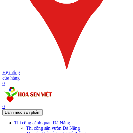
Hệ thống
cửa hàng
0
0
Danh mục sản phẩm
Thi công cảnh quan Đà Nẵng
Thi công sân vườn Đà Nẵng