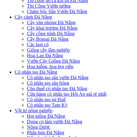
Thi công hồ cá koi tại Đà Nẵng
Thi Công Vườn tường
Chăm Sóc Sân Vườn Đà Nẵng
Cây cảnh Đà Nẵng
Cây văn phòng Đà Nẵng
Cây khai trương Đà Nẵng
Cây công trình Đà Nẵng
Cây Bonsai Đà Nẵng
Các loại cỏ
Giống cây lâm nghiệp
Hoa Lan Đà Nẵng
Vườn Cây Giống Đà Nẵng
Hoa kiểng, hoa bụi viền
Cỏ nhân tạo Đà Nẵng
Cỏ nhân tạo sân vườn Đà Nẵng
Cỏ nhân tạo sân bóng
Cho thuê cỏ nhân tạo Đà Nẵng
Cửa hàng cỏ nhân tạo Hội An giá rẻ nhất
Cỏ nhân tạo tại Huế
Cỏ nhân tạo Tam Kỳ
Vật tư nông nghiệp
Hạt giống Đà Nẵng
Dụng cụ làm vườn Đà Nẵng
Nông Dược
Phân bón Đà Nẵng