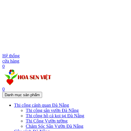
Hệ thống
cửa hàng
0
0
Danh mục sản phẩm
Thi công cảnh quan Đà Nẵng
Thi công sân vườn Đà Nẵng
Thi công hồ cá koi tại Đà Nẵng
Thi Công Vườn tường
Chăm Sóc Sân Vườn Đà Nẵng