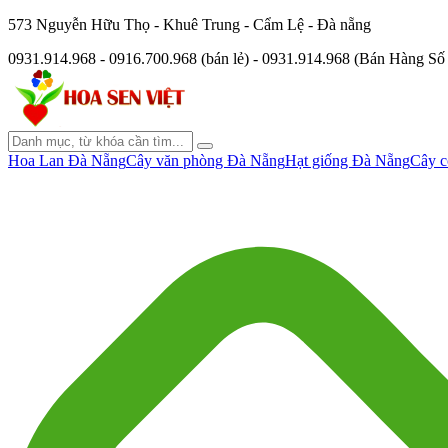
573 Nguyễn Hữu Thọ - Khuê Trung - Cẩm Lệ - Đà nẵng
0931.914.968 - 0916.700.968 (bán lẻ) - 0931.914.968 (Bán Hàng S
Hoa Lan Đà Nẵng
Cây văn phòng Đà Nẵng
Hạt giống Đà Nẵng
Cây c