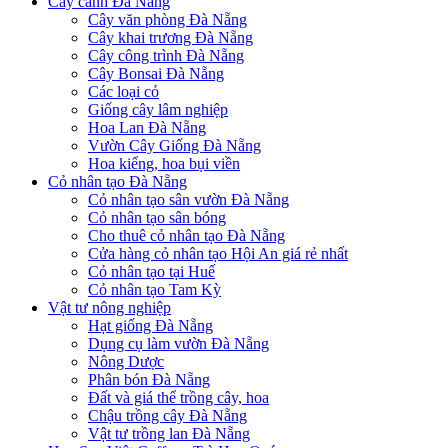
Cây cảnh Đà Nẵng
Cây văn phòng Đà Nẵng
Cây khai trương Đà Nẵng
Cây công trình Đà Nẵng
Cây Bonsai Đà Nẵng
Các loại cỏ
Giống cây lâm nghiệp
Hoa Lan Đà Nẵng
Vườn Cây Giống Đà Nẵng
Hoa kiểng, hoa bụi viền
Cỏ nhân tạo Đà Nẵng
Cỏ nhân tạo sân vườn Đà Nẵng
Cỏ nhân tạo sân bóng
Cho thuê cỏ nhân tạo Đà Nẵng
Cửa hàng cỏ nhân tạo Hội An giá rẻ nhất
Cỏ nhân tạo tại Huế
Cỏ nhân tạo Tam Kỳ
Vật tư nông nghiệp
Hạt giống Đà Nẵng
Dụng cụ làm vườn Đà Nẵng
Nông Dược
Phân bón Đà Nẵng
Đất và giá thể trồng cây, hoa
Chậu trồng cây Đà Nẵng
Vật tư trồng lan Đà Nẵng