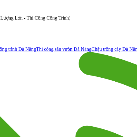
ố Lượng Lớn - Thi Công Công Trình)
ông trình Đà Nẵng
Thi công sân vườn Đà Nẵng
Chậu trồng cây Đà Nẵ