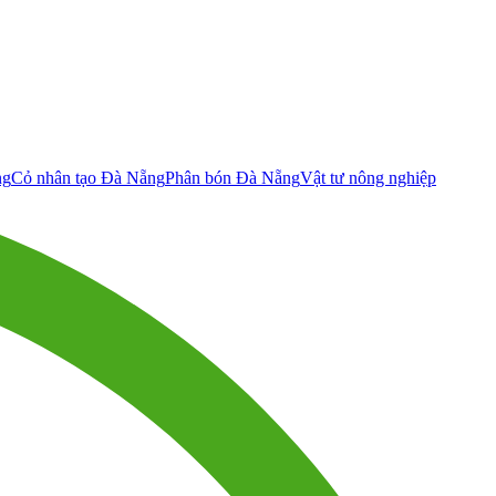
ng
Cỏ nhân tạo Đà Nẵng
Phân bón Đà Nẵng
Vật tư nông nghiệp